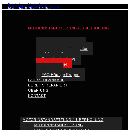
0521 / 38 44 26 50
info@bte-motortechnik.de
Mo - Fr 9:00 - 17:30
MOTORINSTANDSETZUNG / -ÜBERHOLUNG
Motorinstandsetzung
Lagerschaden Reparatur
Injektoren Service
Getriebeölspülung
Praxisbeispiel
Garantie
FAQ Häufige Fragen
FAHRZEUGANKAUF
BEREITS REPARIERT
ÜBER UNS
KONTAKT
MOTORINSTANDSETZUNG / -ÜBERHOLUNG
MOTORINSTANDSETZUNG