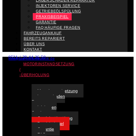
LAGERSCHADEN REPARATUR
INJEKTOREN SERVICE
GETRIEBEÖLSPÜLUNG
PRAXISBEISPIEL
GARANTIE
FAQ HÄUFIGE FRAGEN
FAHRZEUGANKAUF
BEREITS REPARIERT
ÜBER UNS
KONTAKT
0521 / 38 44 26 50
info@bte-motortechnik.de
MOTORINSTANDSETZUNG
/
-ÜBERHOLUNG
Motorinstandsetzung
Lagerschaden
Reparatur
Injektoren
Service
Getriebeölspülung
Praxisbeispiel
Garantie
FAQ