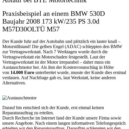
Ablauf bei BTE Motortechnik
Praxisbeispiel an einem BMW 530D
Baujahr 2008 173 kW/235 PS 3.0d
M57D30OLTÜ M57
Der Kunde fuhr auf der Autobahn und plötzlich ein lauter knall –
Motorstillstand! Die gelben Engel (ADAC) schleppten den BMW
zur Vertragswerkstatt. Nach 7 Werktagen wurde durch die
Vertragswerkstatt ein Motorschaden festgestellt. Laut der
Vertragswerkstatt ist der Motor irreparabel – daher muss ein
Austauschmotor her. Als ihm der Kostenvoranschlag in Höhe
von
14.000 Euro
unterbreitet wurde, musste der Kunde dies erstmal
verdauen. Auf Nachfrage gab es, laut Werkstatt, keine anderen
Alternativen.
Darauf hin entschied sich der Kunde, erst einmal keinen
Reparaturauftrag zu erteilen.
Durch Recherche im Internet fand der Kunde unsere Firma sowie
unsere Angebote. Nach einem langen informativen Telefongespräch
erhielten wir den Reparaturauftrag. Daraufhin schleppten wir den