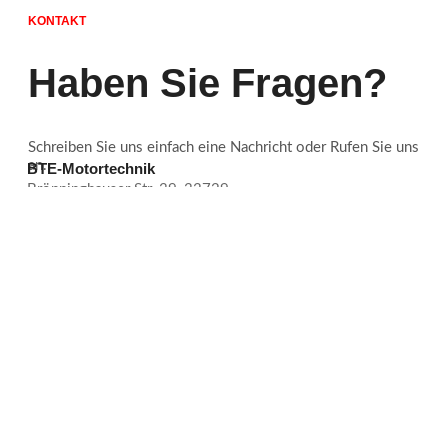
KONTAKT
Haben Sie Fragen?
Schreiben Sie uns einfach eine Nachricht oder Rufen Sie uns
an.
BTE-Motortechnik
Brönninghauser Str. 39, 33729
E-Mail
info@bte-motortechnik.de
Gleich anrufen
0521 / 38 44 26 50
Whats App
0179 / 63 90 781