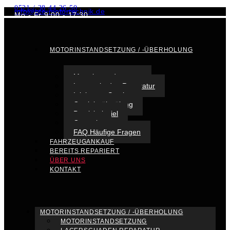
0521 / 38 44 26 50
info@bte-motortechnik.de
Mo - Fr 9:00 - 17:30
MOTORINSTANDSETZUNG / -ÜBERHOLUNG
Motorinstandsetzung
Lagerschaden Reparatur
Injektoren Service
Getriebeölspülung
Praxisbeispiel
Garantie
FAQ Häufige Fragen
FAHRZEUGANKAUF
BEREITS REPARIERT
ÜBER UNS
KONTAKT
MOTORINSTANDSETZUNG / -ÜBERHOLUNG
MOTORINSTANDSETZUNG