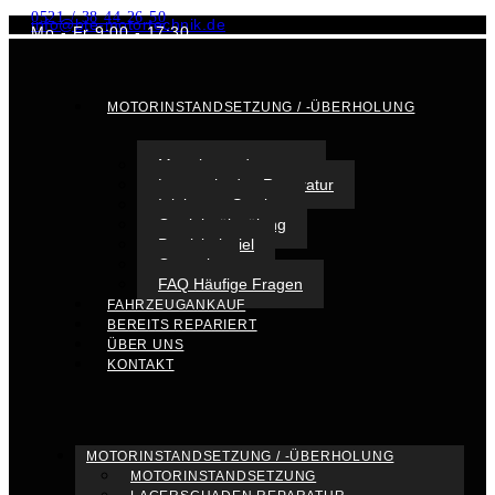
0521 / 38 44 26 50
info@bte-motortechnik.de
Mo - Fr 9:00 - 17:30
MOTORINSTANDSETZUNG / -ÜBERHOLUNG
Motorinstandsetzung
Lagerschaden Reparatur
Injektoren Service
Getriebeölspülung
Praxisbeispiel
Garantie
FAQ Häufige Fragen
FAHRZEUGANKAUF
BEREITS REPARIERT
ÜBER UNS
KONTAKT
MOTORINSTANDSETZUNG / -ÜBERHOLUNG
MOTORINSTANDSETZUNG