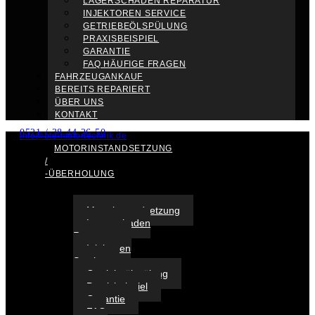
LAGERSCHADEN REPARATUR
INJEKTOREN SERVICE
GETRIEBEÖLSPÜLUNG
PRAXISBEISPIEL
GARANTIE
FAQ HÄUFIGE FRAGEN
FAHRZEUGANKAUF
BEREITS REPARIERT
ÜBER UNS
KONTAKT
0521 / 38 44 26 50
info@bte-motortechnik.de
MOTORINSTANDSETZUNG
/
-ÜBERHOLUNG
Motorinstandsetzung
Lagerschaden
Reparatur
Injektoren
Service
Getriebeölspülung
Praxisbeispiel
Garantie
FAQ