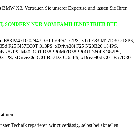
s BMW X3. Vertrauen Sie unserer Expertise und lassen Sie Ihren
T, SONDERN NUR VOM FAMILIENBETRIEB BTE-
2.0d E83 M47D20/N47D20 150PS/177PS, 3.0d E83 M57D30 218PS,
35d F25 N57D30T 313PS, xDrive20i F25 N20B20 184PS,
B20B 252PS, M40i G01 B58B30M0/B58B30O1 360PS/382PS,
231PS, xDrive30d G01 B57D30 265PS, xDrive40d G01 B57D30T
raturen.
ter Technik reparieren wir zuverlässig, selbst bei aktuellen