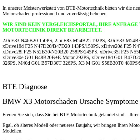
In unserer Meisterwerkstatt von BTE-Motortechnik bieten wir die n
Motorschaden professionell und zuverlässig beheben.
WIR SIND KEIN VERGLEICHSPORTAL, IHRE ANFRAGE
MOTORTECHNIK DIREKT BEARBEITET.
2.0i E83 N46B20 150PS, 2.5i E83 M54B25 192PS, 3.0i E83 M54
xDrive18d F25 N47D20/B47D20 143PS/150PS, xDrive20d F25 N4
xDrive28i F25 N52B30/N20B20 258PS/245PS, xDrive35i F25 N5
xDrive30e G01 B48B20B+E-Motor 292PS, xDrive18d G01 B47D20
326PS, M40d G01 B57D30T 326PS, X3 M G01 S58B30T0 480PS/
BTE Diagnose
BMW X3 Motorschaden Ursache Symptome
Freuen Sie sich, dass Sie bei BTE Motortechnik gelandet sind – Ihre
Egal, ob älteres Modell oder neueres Baujahr, wir bringen Ihren Motor
Modellen.