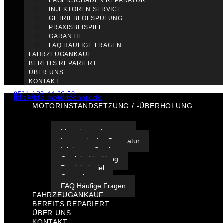
LAGERSCHADEN REPARATUR
INJEKTOREN SERVICE
GETRIEBEÖLSPÜLUNG
PRAXISBEISPIEL
GARANTIE
FAQ HÄUFIGE FRAGEN
FAHRZEUGANKAUF
BEREITS REPARIERT
ÜBER UNS
KONTAKT
0521 / 38 44 26 50
info@bte-motortechnik.de
MOTORINSTANDSETZUNG / -ÜBERHOLUNG
Motorinstandsetzung
Lagerschaden Reparatur
Injektoren Service
Getriebeölspülung
Praxisbeispiel
Garantie
FAQ Häufige Fragen
FAHRZEUGANKAUF
BEREITS REPARIERT
ÜBER UNS
KONTAKT