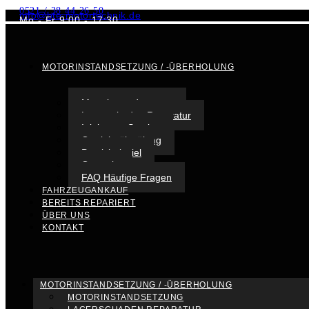
0521 / 38 44 26 50
info@bte-motortechnik.de
Mo - Fr 9:00 - 17:30
MOTORINSTANDSETZUNG / -ÜBERHOLUNG
Motorinstandsetzung
Lagerschaden Reparatur
Injektoren Service
Getriebeölspülung
Praxisbeispiel
Garantie
FAQ Häufige Fragen
FAHRZEUGANKAUF
BEREITS REPARIERT
ÜBER UNS
KONTAKT
MOTORINSTANDSETZUNG / -ÜBERHOLUNG
MOTORINSTANDSETZUNG