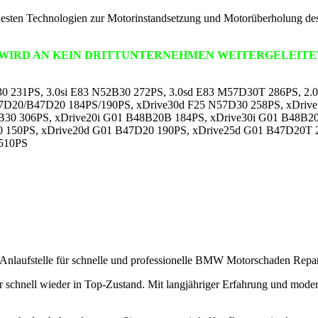
euesten Technologien zur Motorinstandsetzung und Motorüberholung de
 WIRD AN KEIN DRITTUNTERNEHMEN WEITERGELEITE
B30 231PS, 3.0si E83 N52B30 272PS, 3.0sd E83 M57D30T 286PS, 
7D20/B47D20 184PS/190PS, xDrive30d F25 N57D30 258PS, xDrive
5B30 306PS, xDrive20i G01 B48B20B 184PS, xDrive30i G01 B48
 150PS, xDrive20d G01 B47D20 190PS, xDrive25d G01 B47D20T 
510PS
r Anlaufstelle für schnelle und professionelle BMW Motorschaden Repa
 schnell wieder in Top-Zustand. Mit langjähriger Erfahrung und moderns