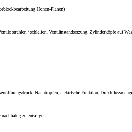
torblockbearbeitung Honen-Planen)
ntile strahlen / schleifen, Ventilinstandsetzung, Zylinderköpfe auf Wa
 Düsenöffnungsdruck, Nachtropfen, elektrische Funktion, Durchflussme
e nachhaltig zu entsorgen.