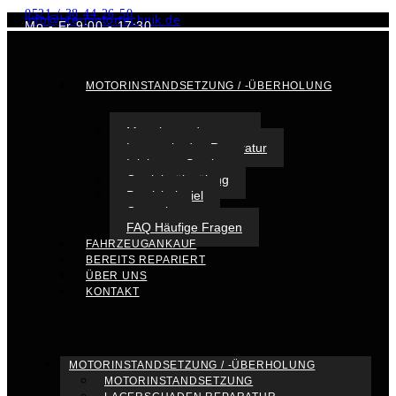
0521 / 38 44 26 50
info@bte-motortechnik.de
Mo - Fr 9:00 - 17:30
MOTORINSTANDSETZUNG / -ÜBERHOLUNG
Motorinstandsetzung
Lagerschaden Reparatur
Injektoren Service
Getriebeölspülung
Praxisbeispiel
Garantie
FAQ Häufige Fragen
FAHRZEUGANKAUF
BEREITS REPARIERT
ÜBER UNS
KONTAKT
MOTORINSTANDSETZUNG / -ÜBERHOLUNG
MOTORINSTANDSETZUNG