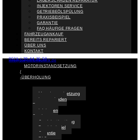
LAGERSCHADEN REPARATUR
INJEKTOREN SERVICE
GETRIEBEÖLSPÜLUNG
PRAXISBEISPIEL
GARANTIE
FAQ HÄUFIGE FRAGEN
FAHRZEUGANKAUF
BEREITS REPARIERT
ÜBER UNS
KONTAKT
0521 / 38 44 26 50
info@bte-motortechnik.de
MOTORINSTANDSETZUNG
/
-ÜBERHOLUNG
Motorinstandsetzung
Lagerschaden
Reparatur
Injektoren
Service
Getriebeölspülung
Praxisbeispiel
Garantie
FAQ